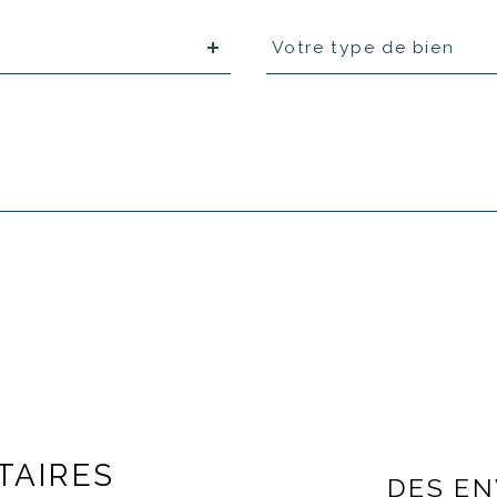
Type
Votre type de bien
d'offre
TAIRES
DES E