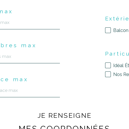
 max
Extéri
Balcon
bres max
Partic
Idéal É
Nos Rea
ace max
JE RENSEIGNE
MES COORDONNÉES