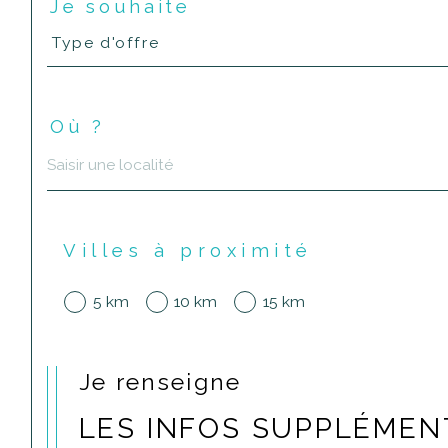
Je souhaite
Type
Type d'offre
d'offre
Où ?
Localisation
Villes à proximité
5 km
10 km
15 km
Je renseigne
LES INFOS SUPPLÉMEN