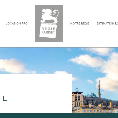
LOCATION PRO
NOTRE RÉGIE
ESTIMATION L
voir les
0
annonces
imer
BUDGET
IL