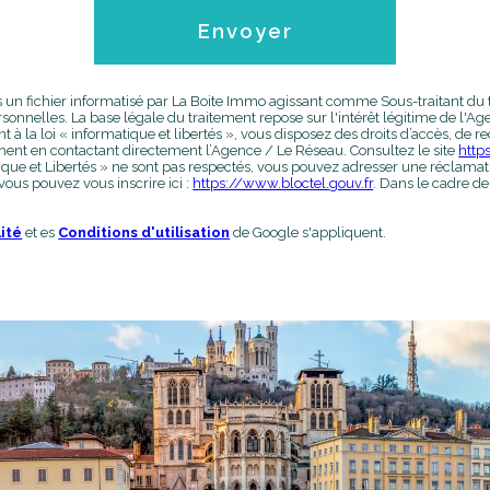
Envoyer
ns un fichier informatisé par La Boite Immo agissant comme Sous-traitant du 
nnelles. La base légale du traitement repose sur l'intérêt légitime de l'
a loi « informatique et libertés », vous disposez des droits d’accès, de recti
ent en contactant directement l’Agence / Le Réseau. Consultez le site
https
ique et Libertés » ne sont pas respectés, vous pouvez adresser une réclamatio
ous pouvez vous inscrire ici :
https://www.bloctel.gouv.fr
. Dans le cadre de
lité
et es
Conditions d'utilisation
de Google s'appliquent.