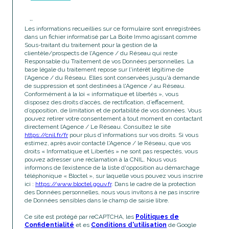
**
Les informations recueillies sur ce formulaire sont enregistrées
dans un fichier informatisé par La Boite Immo agissant comme
Sous-traitant du traitement pour la gestion de la
clientèle/prospects de l'Agence / du Réseau qui reste
Responsable du Traitement de vos Données personnelles. La
base légale du traitement repose sur l'intérêt légitime de
l'Agence / du Réseau. Elles sont conservées jusqu'à demande
de suppression et sont destinées à l'Agence / au Réseau.
Conformément à la loi « informatique et libertés », vous
disposez des droits d’accès, de rectification, d’effacement,
d’opposition, de limitation et de portabilité de vos données. Vous
pouvez retirer votre consentement à tout moment en contactant
directement l’Agence / Le Réseau. Consultez le site
https://cnil.fr/fr
pour plus d’informations sur vos droits. Si vous
estimez, après avoir contacté l'Agence / le Réseau, que vos
droits « Informatique et Libertés » ne sont pas respectés, vous
pouvez adresser une réclamation à la CNIL. Nous vous
informons de l’existence de la liste d'opposition au démarchage
téléphonique « Bloctel », sur laquelle vous pouvez vous inscrire
ici :
https://www.bloctel.gouv.fr
. Dans le cadre de la protection
des Données personnelles, nous vous invitons à ne pas inscrire
de Données sensibles dans le champ de saisie libre.
Ce site est protégé par reCAPTCHA, les
Politiques de
Confidentialité
et es
Conditions d'utilisation
de Google