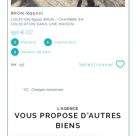
BRON (69500)
LOCATION 69500 BRON - CHAMBRE EN
COLOCATION DANS UNE MAISON...
550 €
CC*
1
Pièce(s)
1
Chambre(s)
1
Salle(s) de bain
Sélectionner
Réf : 237
* CC : Charges comprises
L'AGENCE
VOUS PROPOSE D'AUTRES
BIENS