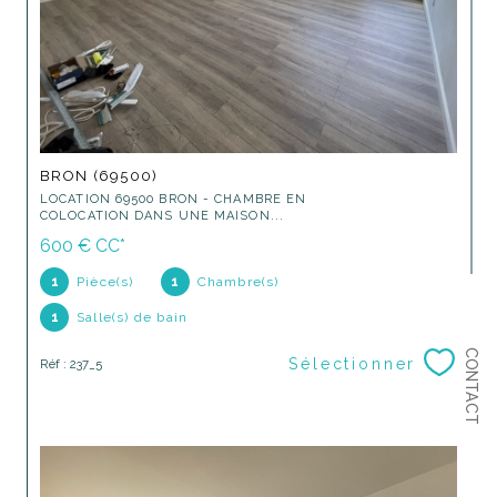
BRON (69500)
LOCATION 69500 BRON - CHAMBRE EN
COLOCATION DANS UNE MAISON...
600 €
CC*
1
Pièce(s)
1
Chambre(s)
1
Salle(s) de bain
CONTACT
Sélectionner
Réf : 237_5