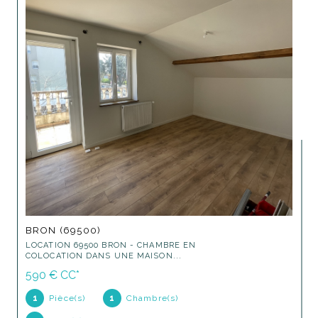
BRON (69500)
LOCATION 69500 BRON - CHAMBRE EN
COLOCATION DANS UNE MAISON...
590 €
CC*
1
Pièce(s)
1
Chambre(s)