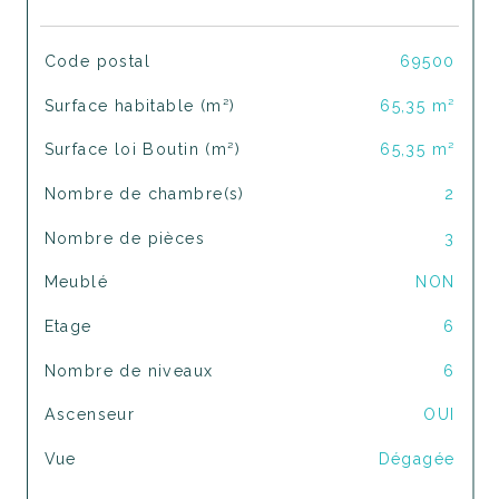
TRAD_SIROCCO_Caracteristique
Valeurs
Code postal
69500
Surface habitable (m²)
65,35 m²
Surface loi Boutin (m²)
65,35 m²
Nombre de chambre(s)
2
Nombre de pièces
3
Meublé
NON
Etage
6
Nombre de niveaux
6
Ascenseur
OUI
Vue
Dégagée