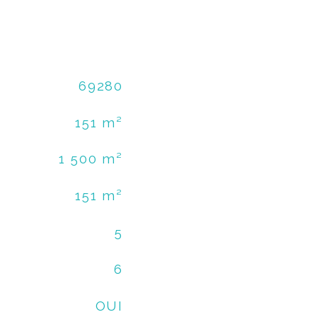
69280
151 m²
1 500 m²
151 m²
5
6
OUI