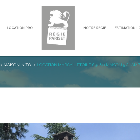
LOCATION PRO
NOTRE RÉGIE
ESTIMATION L
voir les
0
annonces
MAISON
T6
LOCATION MARCY L ETOILE 69280 MAISON 5 CHAM
imer
1
LOCALISATION
LOYER
ces