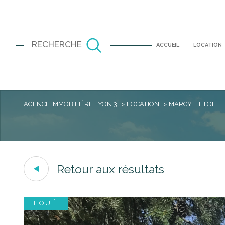
RECHERCHE
ACCUEIL
LOCATION
AGENCE IMMOBILIÈRE LYON 3
LOCATION
MARCY L ETOILE
Louer
Est
à l'année
TYPE DE BIEN
à l'année
69280 - Marcy-l'Étoile
6 Piè
Retour aux résultats
LOUÉ