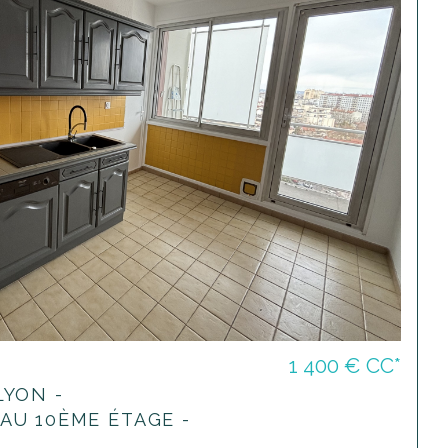
1 400 €
CC*
LYON -
AU 10ÈME ÉTAGE -