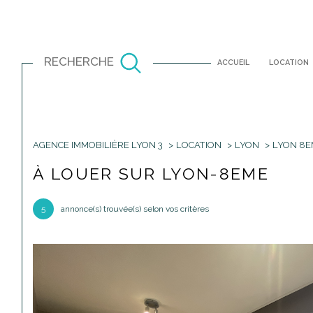
RECHERCHE
ACCUEIL
LOCATION
AGENCE IMMOBILIÈRE LYON 3
LOCATION
LYON
LYON 8E
Louer
Est
à l'année
À LOUER SUR LYON-8EME
TYPE DE BIEN
1
à l'année
5
annonce(s) trouvée(s) selon vos critères
Appartement
69001 - Lyon