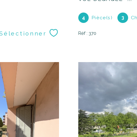
4
Pièce(s)
3
Ch
Sélectionner
Réf : 370