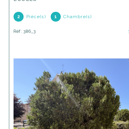
2
Pièce(s)
1
Chambre(s)
Réf : 386_3