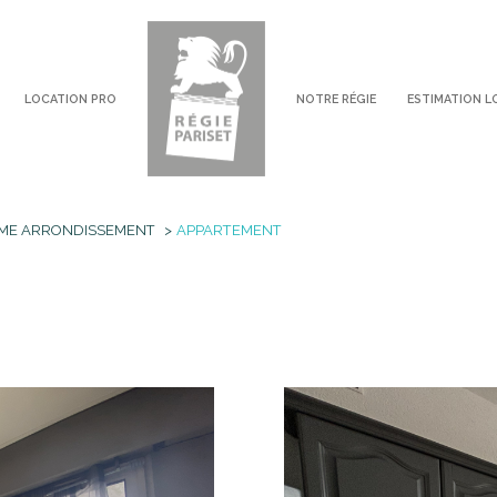
LOCATION PRO
NOTRE RÉGIE
ESTIMATION L
voir les
5
annonces
ME ARRONDISSEMENT
APPARTEMENT
imer
1
LOCALISATION
LOYER