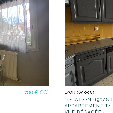
700 €
CC*
LYON (69008)
LOCATION 69008 
APPARTEMENT T4 
VUE DÉGAGÉE -...