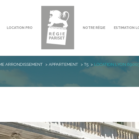
LOCATION PRO
NOTRE RÉGIE
ESTIMATION L
voir les
0
annonces
ME ARRONDISSEMENT
APPARTEMENT
T5
LOCATION LYON 6900
imer
1
LOCALISATION
LOYER
5 Pièces