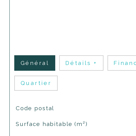
Général
Détails +
Finan
Quartier
TRAD_SIROCCO_Caracteristique
Valeurs
Code postal
Surface habitable (m²)