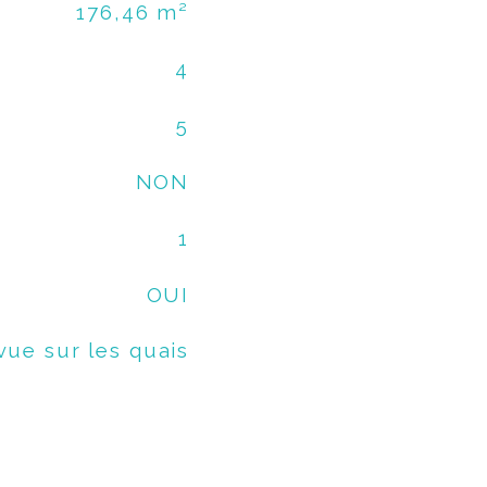
176,46 m²
4
5
NON
1
OUI
ue sur les quais