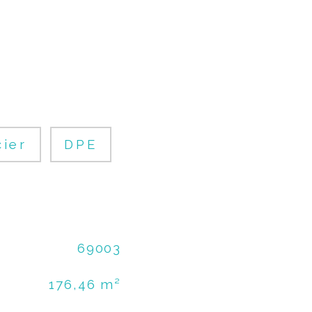
cier
DPE
69003
176,46 m²