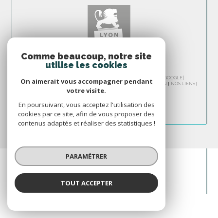
Comme beaucoup, notre site
utilise les cookies
© 2026 | TOUS DROITS RÉSERVÉS | TRADUCTION POWERED BY GOOGLE |
On aimerait vous accompagner pendant
NOS HONORAIRES
PLAN DU SITE
MENTIONS LÉGALES
ADMIN
NOS LIENS
votre visite.
POLITIQUE RGPD
COOKIES
En poursuivant, vous acceptez l'utilisation des
cookies par ce site, afin de vous proposer des
contenus adaptés et réaliser des statistiques !
PARAMÉTRER
TOUT ACCEPTER