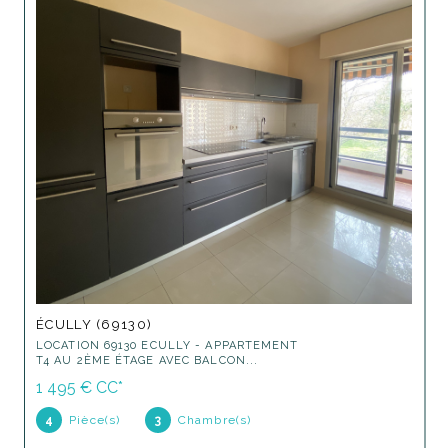
ÉCULLY (69130)
LOCATION 69130 ECULLY - APPARTEMENT
T4 AU 2ÈME ÉTAGE AVEC BALCON...
1 495 €
CC*
4
Pièce(s)
3
Chambre(s)