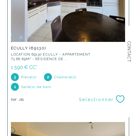
CONTACT
ÉCULLY (69130)
LOCATION 69130 ECULLY - APPARTEMENT
T3 68.89M² - RÉSIDENCE DE...
1 590 €
CC*
3
Pièce(s)
2
Chambre(s)
1
Salle(s) de bain
Sélectionner
Réf : 181