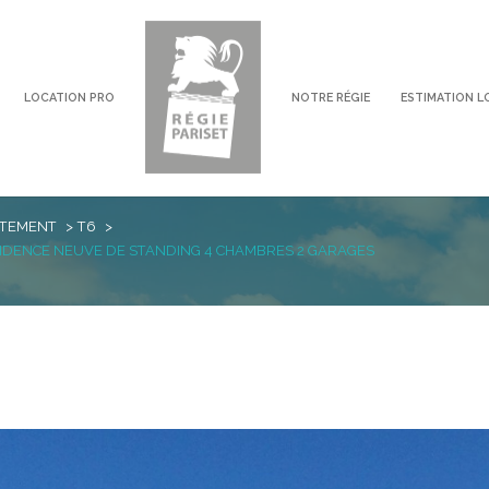
LOCATION PRO
NOTRE RÉGIE
ESTIMATION L
voir les
0
annonces
TEMENT
T6
imer
IDENCE NEUVE DE STANDING 4 CHAMBRES 2 GARAGES
1
LOCALISATION
LOYER
6 Pièces