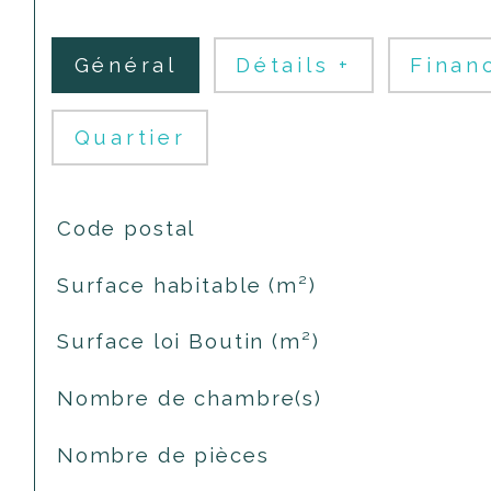
Général
Détails +
Finan
Quartier
TRAD_SIROCCO_Caracteristique
Valeurs
Code postal
Surface habitable (m²)
Surface loi Boutin (m²)
Nombre de chambre(s)
Nombre de pièces