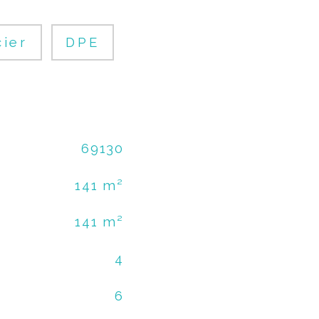
cier
DPE
69130
141 m²
141 m²
4
6